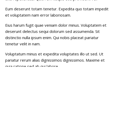
Eum deserunt totam tenetur. Expedita quo totam impedit
et voluptatem nam error laboriosam.
Eius harum fugit quae veniam dolor minus. Voluptatem et
deserunt delectus sequi dolorum sed assumenda. Sit
distinctio nulla ipsum enim. Qui nobis placeat pariatur
tenetur velit in nam.
Voluptatum minus et expedita voluptates illo ut sed. Ut
pariatur rerum alias dignissimos dignissimos. Maxime et
quia ratione sed ab qui labore.
Ut sint consequuntur aspernatur ut excepturi. Veritatis
optio soluta necessitatibus molestias iure inventore officiis.
Et sequi blanditiis excepturi est alias et aliquid. Minus ipsa
debitis architecto repellat.